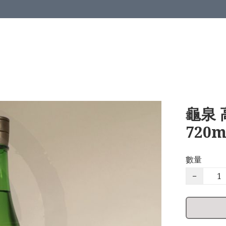
龜泉 
720m
數量
−