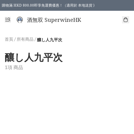
購物滿 HKD 800.00即享免運費優惠！（適用於 本地送貨 )
酒無双 SuperwineHK
首頁
/
所有商品
/
釀し人九平次
釀し人九平次
1項 商品