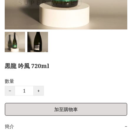
黒龍 吟風 720ml
數量
−
+
加至購物車
簡介
−