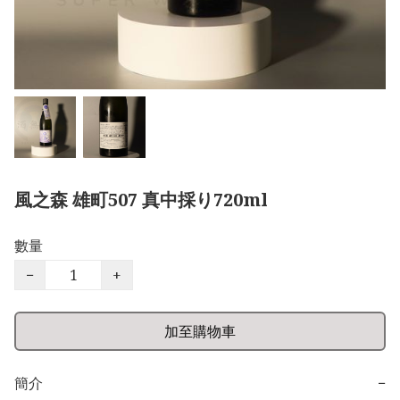
風之森 雄町507 真中採り720ml
數量
−
+
加至購物車
簡介
−