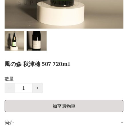
風の森 秋津穗 507 720ml
數量
−
+
加至購物車
簡介
−