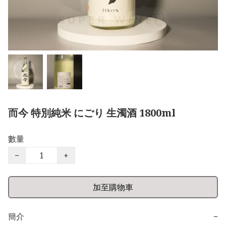
而今 特別純米 にごり 生濁酒 1800ml
數量
−
+
加至購物車
簡介
−