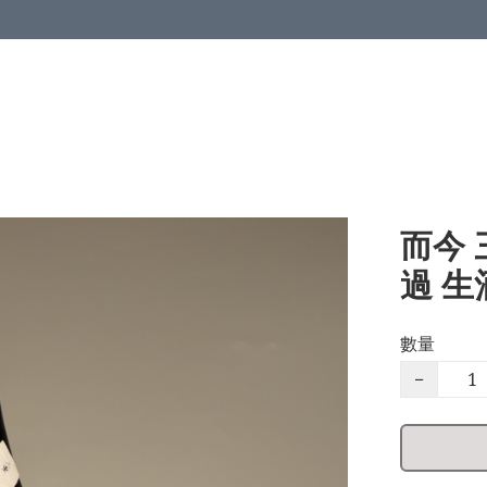
而今 
過 生酒
數量
−