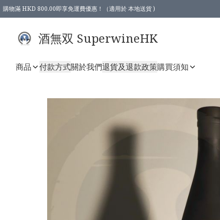
購物滿 HKD 800.00即享免運費優惠！（適用於 本地送貨 )
酒無双 SuperwineHK
商品
付款方式
關於我們
退貨及退款政策
購買須知