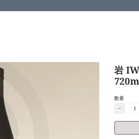
岩 IW
720m
數量
−