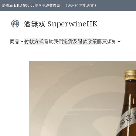
購物滿 HKD 800.00即享免運費優惠！（適用於 本地送貨 )
酒無双 SuperwineHK
商品
付款方式
關於我們
退貨及退款政策
購買須知