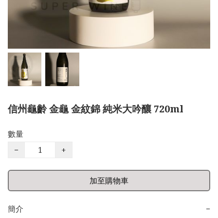
信州龜齡 金龜 金紋錦 純米大吟釀 720ml
數量
−
+
加至購物車
簡介
−